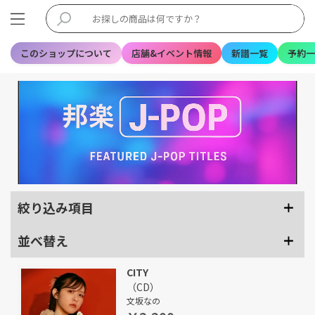
このショップについて
店舗&イベント情報
新譜一覧
予約一
絞り込み項目
並べ替え
CITY
（CD）
文坂なの