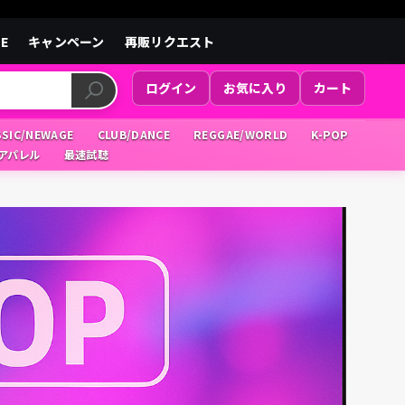
LE
キャンペーン
再販リクエスト
ログイン
お気に入り
カート
SSIC/NEWAGE
CLUB/DANCE
REGGAE/WORLD
K-POP
/アパレル
最速試聴