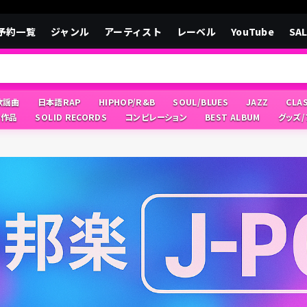
予約一覧
ジャンル
アーティスト
レーベル
YouTube
SA
/歌謡曲
日本語RAP
HIPHOP/R&B
SOUL/BLUES
JAZZ
CLA
像作品
SOLID RECORDS
コンピレーション
BEST ALBUM
グッズ