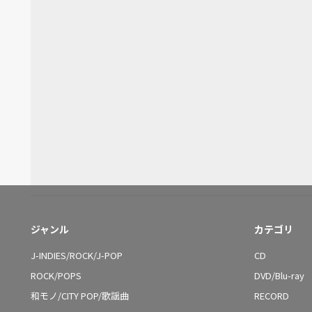
ジャンル
カテゴリ
J-INDIES/ROCK/J-POP
CD
ROCK/POPS
DVD/Blu-ray
和モノ/CITY POP/歌謡曲
RECORD