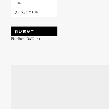
BOX
グッズ/アパレル
買い物かご
買い物かごは空です...