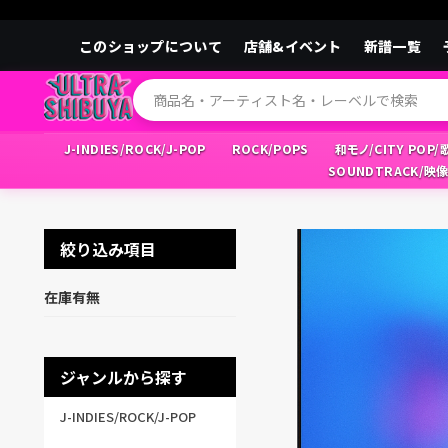
このショップについて
店舗&イベント
新譜一覧
J-INDIES/ROCK/J-POP
ROCK/POPS
和モノ/CITY POP
SOUNDTRACK/映
絞り込み項目
在庫有無
ジャンルから探す
J-INDIES/ROCK/J-POP