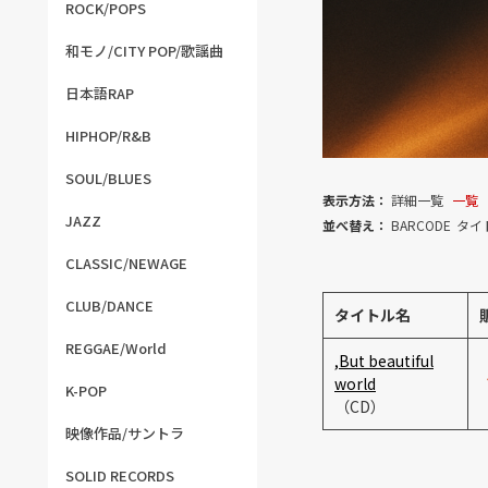
ROCK/POPS
和モノ/CITY POP/歌謡曲
日本語RAP
HIPHOP/R&B
SOUL/BLUES
表示方法：
詳細一覧
一覧
JAZZ
並べ替え：
BARCODE
タイ
CLASSIC/NEWAGE
CLUB/DANCE
タイトル名
REGGAE/World
,But beautiful
world
K-POP
（CD）
映像作品/サントラ
SOLID RECORDS