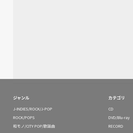
ジャンル
カテゴリ
J-INDIES/ROCK/J-POP
CD
ROCK/POPS
DVD/Blu-ray
和モノ/CITY POP/歌謡曲
RECORD