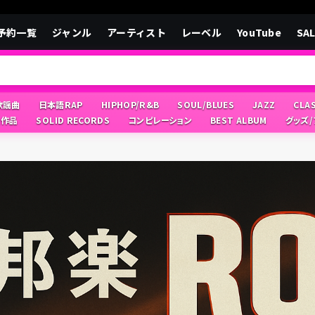
予約一覧
ジャンル
アーティスト
レーベル
YouTube
SA
/歌謡曲
日本語RAP
HIPHOP/R&B
SOUL/BLUES
JAZZ
CLA
像作品
SOLID RECORDS
コンピレーション
BEST ALBUM
グッズ