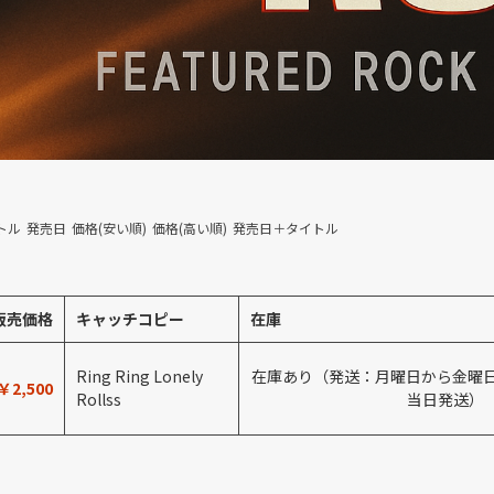
トル
発売日
価格(安い順)
価格(高い順)
発売日＋タイトル
販売価格
キャッチコピー
在庫
Ring Ring Lonely
在庫あり（発送：月曜日から金曜日
￥2,500
Rollss
当日発送）