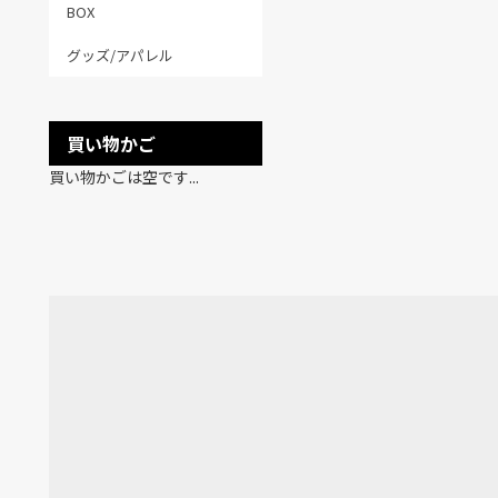
BOX
グッズ/アパレル
買い物かご
買い物かごは空です...