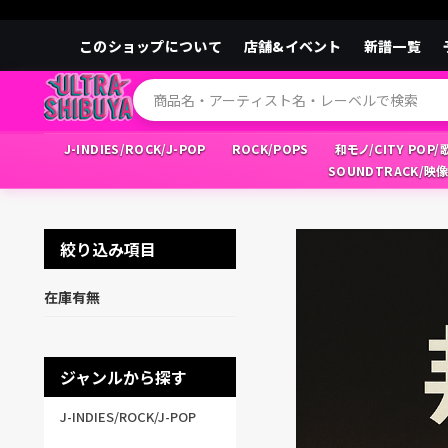
このショップについて
店舗&イベント
新譜一覧
J-INDIES/ROCK/J-POP
ROCK/POPS
和モノ/CITY POP
SOUNDTRACK/映
絞り込み項目
在庫有無
ジャンルから探す
J-INDIES/ROCK/J-POP