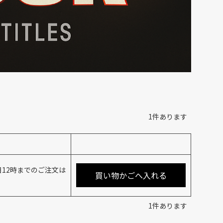
1
件あります
12時までのご注文は
買い物かごへ入れる
1
件あります