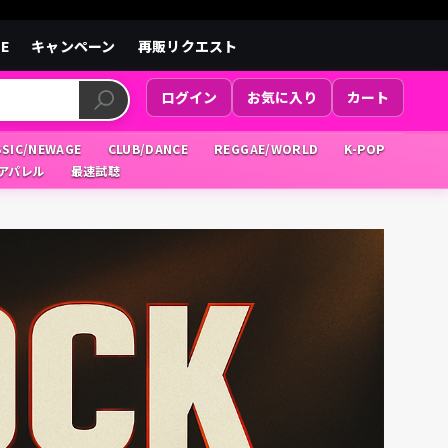
LE
キャンペーン
再販リクエスト
ログイン
お気に入り
カート
SSIC/NEWAGE
CLUB/DANCE
REGGAE/WORLD
K-POP
/アパレル
最速試聴