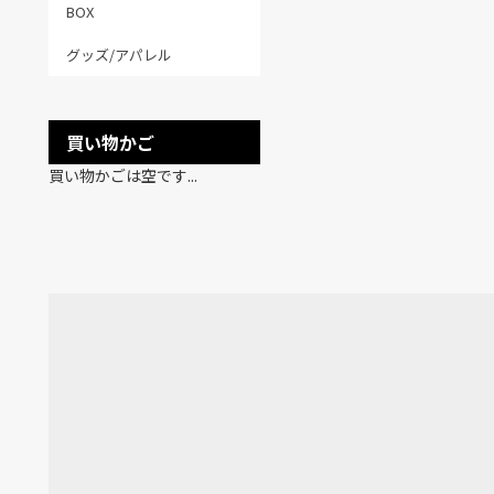
BOX
グッズ/アパレル
買い物かご
買い物かごは空です...