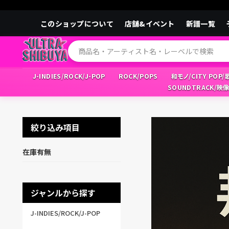
このショップについて
店舗&イベント
新譜一覧
J-INDIES/ROCK/J-POP
ROCK/POPS
和モノ/CITY POP
SOUNDTRACK/映
絞り込み項目
在庫有無
ジャンルから探す
J-INDIES/ROCK/J-POP