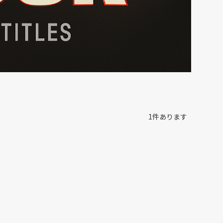
1
件あります