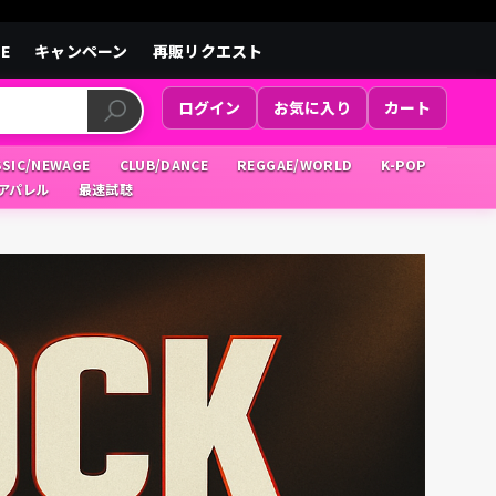
LE
キャンペーン
再販リクエスト
ログイン
お気に入り
カート
SSIC/NEWAGE
CLUB/DANCE
REGGAE/WORLD
K-POP
/アパレル
最速試聴