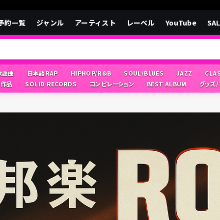
予約一覧
ジャンル
アーティスト
レーベル
YouTube
SA
/歌謡曲
日本語RAP
HIPHOP/R&B
SOUL/BLUES
JAZZ
CLA
像作品
SOLID RECORDS
コンピレーション
BEST ALBUM
グッズ