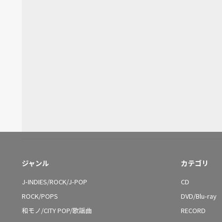
ジャンル
カテゴリ
J-INDIES/ROCK/J-POP
CD
ROCK/POPS
DVD/Blu-ray
和モノ/CITY POP/歌謡曲
RECORD