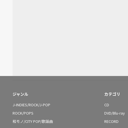
ジャンル
カテゴリ
J-INDIES/ROCK/J-POP
CD
ROCK/POPS
DVD/Blu-ray
和モノ/CITY POP/歌謡曲
RECORD