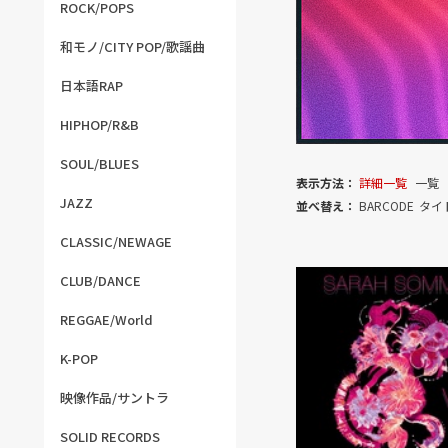
ROCK/POPS
和モノ/CITY POP/歌謡曲
日本語RAP
HIPHOP/R&B
SOUL/BLUES
表示方法：
詳細一覧
一覧
JAZZ
並べ替え：
BARCODE
タイ
CLASSIC/NEWAGE
CLUB/DANCE
REGGAE/World
K-POP
映像作品/サントラ
SOLID RECORDS