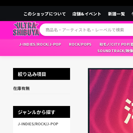
このショップについて
店舗&イベント
新譜一覧
J-INDIES/ROCK/J-POP
ROCK/POPS
和モノ/CITY POP
SOUNDTRACK/映
絞り込み項目
在庫有無
ジャンルから探す
J-INDIES/ROCK/J-POP