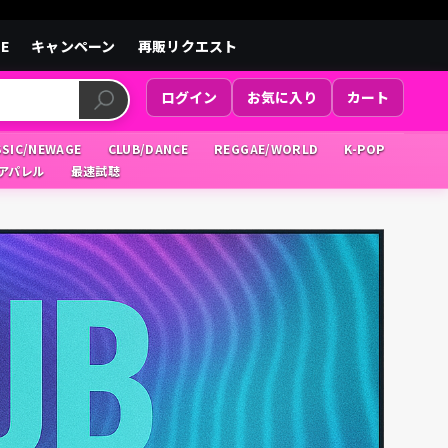
LE
キャンペーン
再販リクエスト
ログイン
お気に入り
カート
SSIC/NEWAGE
CLUB/DANCE
REGGAE/WORLD
K-POP
/アパレル
最速試聴