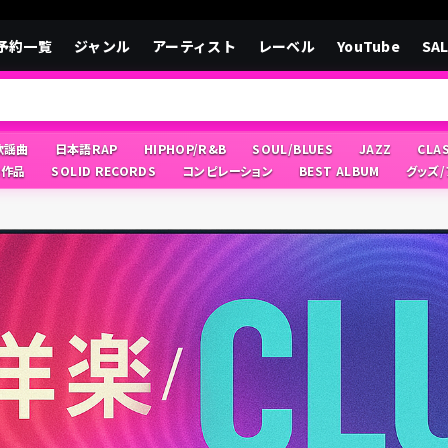
予約一覧
ジャンル
アーティスト
レーベル
YouTube
SA
/歌謡曲
日本語RAP
HIPHOP/R&B
SOUL/BLUES
JAZZ
CLA
像作品
SOLID RECORDS
コンピレーション
BEST ALBUM
グッズ