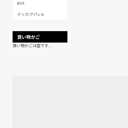
BOX
グッズ/アパレル
買い物かご
買い物かごは空です...