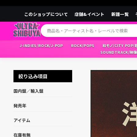
このショップについて
店舗&イベント
新譜一覧
J-INDIES/ROCK/J-POP
ROCK/POPS
和モノ/CITY POP
SOUNDTRACK/映
絞り込み項目
国内盤／輸入盤
発売年
アイテム
在庫有無