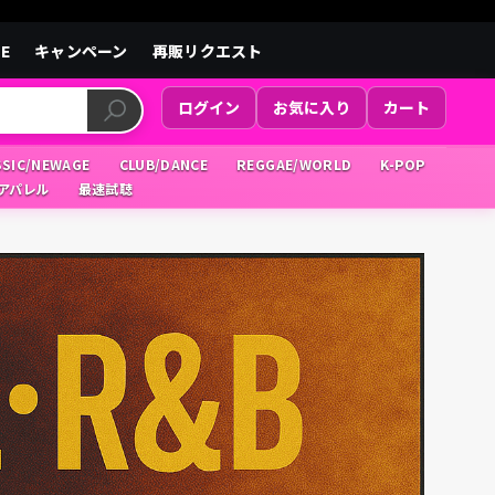
LE
キャンペーン
再販リクエスト
ログイン
お気に入り
カート
SSIC/NEWAGE
CLUB/DANCE
REGGAE/WORLD
K-POP
/アパレル
最速試聴