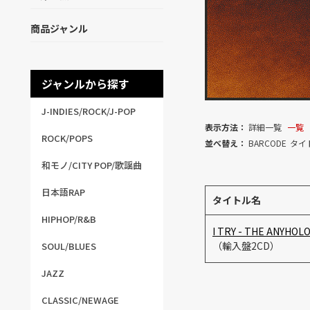
商品ジャンル
ジャンルから探す
J-INDIES/ROCK/J-POP
表示方法：
詳細一覧
一覧
ROCK/POPS
並べ替え：
BARCODE
タイ
和モノ/CITY POP/歌謡曲
日本語RAP
タイトル名
HIPHOP/R&B
I TRY - THE ANYHOL
（輸入盤2CD）
SOUL/BLUES
JAZZ
CLASSIC/NEWAGE