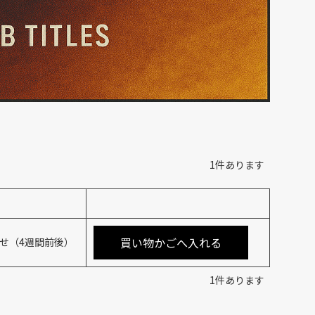
1
件あります
買い物かごへ入れる
せ（4週間前後）
1
件あります