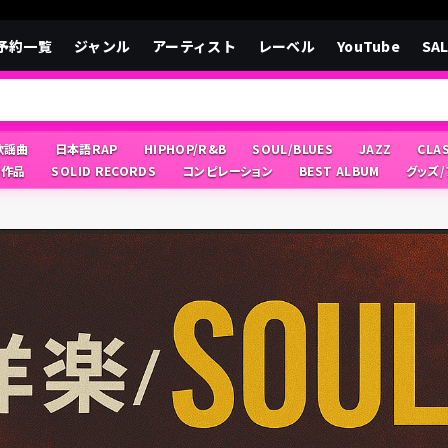
予約一覧
ジャンル
アーティスト
レーベル
YouTube
SA
/歌謡曲
日本語RAP
HIPHOP/R&B
SOUL/BLUES
JAZZ
CLA
像作品
SOLID RECORDS
コンピレーション
BEST ALBUM
グッズ