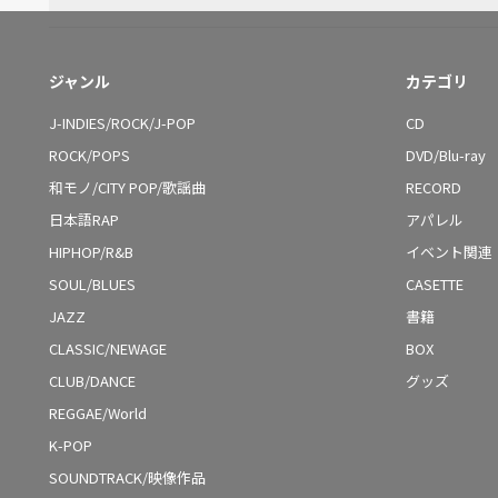
ジャンル
カテゴリ
J-INDIES/ROCK/J-POP
CD
ROCK/POPS
DVD/Blu-ray
和モノ/CITY POP/歌謡曲
RECORD
日本語RAP
アパレル
HIPHOP/R&B
イベント関連
SOUL/BLUES
CASETTE
JAZZ
書籍
CLASSIC/NEWAGE
BOX
CLUB/DANCE
グッズ
REGGAE/World
K-POP
SOUNDTRACK/映像作品