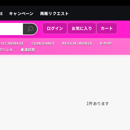
LE
キャンペーン
再販リクエスト
ログイン
お気に入り
カート
SSIC/NEWAGE
CLUB/DANCE
REGGAE/WORLD
K-POP
/アパレル
最速試聴
1
件あります