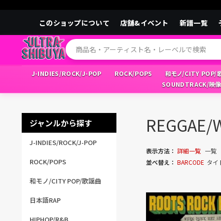
このショップについて
店舗&イベント
新譜一覧
J-INDIES/ROCK/J-POP
ROCK/POPS
和モノ/CITY POP
SOUNDTRACK/映
REGGAE
ジャンルから探す
J-INDIES/ROCK/J-POP
表示方法：
詳細一覧
一覧
ROCK/POPS
並べ替え：
BARCODE
タイ
和モノ/CITY POP/歌謡曲
日本語RAP
HIPHOP/R&B