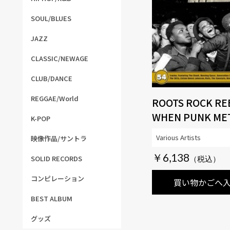
SOUL/BLUES
JAZZ
CLASSIC/NEWAGE
CLUB/DANCE
REGGAE/World
ROOTS ROCK REB
WHEN PUNK ME
K-POP
REGGAE 1975-19
Various Artists
映像作品/サントラ
CLAMSHELL BOX
￥6,138
SOLID RECORDS
コンピレーション
買い物かごへ
BEST ALBUM
グッズ