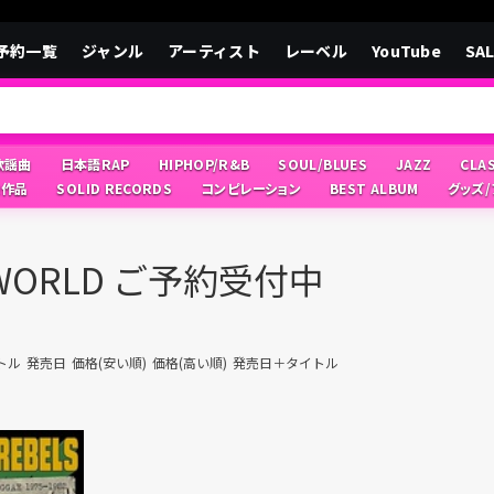
予約一覧
ジャンル
アーティスト
レーベル
YouTube
SA
/歌謡曲
日本語RAP
HIPHOP/R&B
SOUL/BLUES
JAZZ
CLA
像作品
SOLID RECORDS
コンピレーション
BEST ALBUM
グッズ
/WORLD ご予約受付中
トル
発売日
価格(安い順)
価格(高い順)
発売日＋タイトル