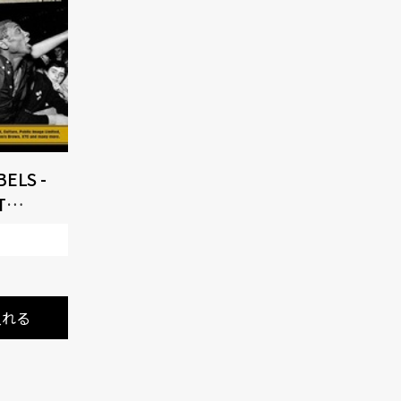
ELS -
T
82 3CD
入れる