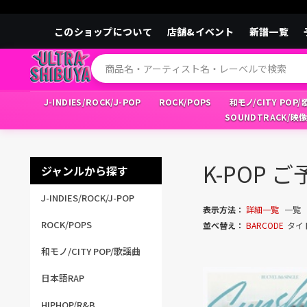
このショップについて
店舗&イベント
新譜一覧
J-INDIES/ROCK/J-POP
ROCK/POPS
和モノ/CITY POP
SOUNDTRACK/映
K-POP 
ジャンルから探す
J-INDIES/ROCK/J-POP
表示方法：
詳細一覧
一覧
ROCK/POPS
並べ替え：
BARCODE
タイ
和モノ/CITY POP/歌謡曲
日本語RAP
HIPHOP/R&B