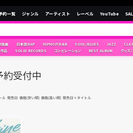
予約一覧
ジャンル
アーティスト
レーベル
YouTube
SA
/歌謡曲
日本語RAP
HIPHOP/R&B
SOUL/BLUES
JAZZ
CLA
像作品
SOLID RECORDS
コンピレーション
BEST ALBUM
グッズ
ご予約受付中
トル
発売日
価格(安い順)
価格(高い順)
発売日＋タイトル