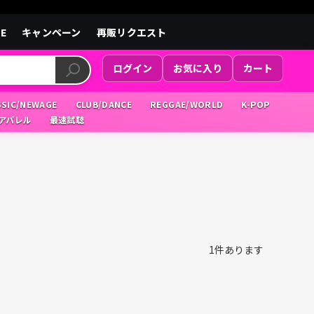
LE
キャンペーン
再販リクエスト
ログイン
お気に入り
カート
SSIC/NEWAGE
CLUB/DANCE
REGGAE/WORLD
K-POP
/アパレル
最速試聴
1
件あります