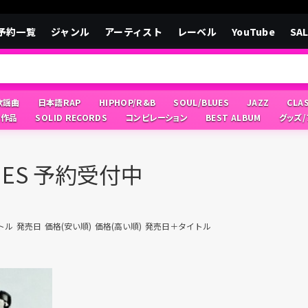
予約一覧
ジャンル
アーティスト
レーベル
YouTube
SA
/歌謡曲
日本語RAP
HIPHOP/R&B
SOUL/BLUES
JAZZ
CLA
像作品
SOLID RECORDS
コンピレーション
BEST ALBUM
グッズ
LUES 予約受付中
トル
発売日
価格(安い順)
価格(高い順)
発売日＋タイトル