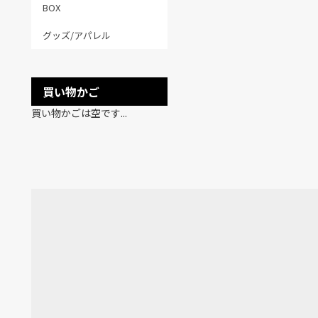
BOX
グッズ/アパレル
買い物かご
買い物かごは空です...