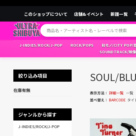
このショップについて
店舗&イベント
新譜一覧
J-INDIES/ROCK/J-POP
ROCK/POPS
和モノ/CITY POP
SOUNDTRACK/映
SOUL/B
絞り込み項目
在庫有無
表示方法：
詳細一覧
一覧
並べ替え：
BARCODE
タイ
ジャンルから探す
J-INDIES/ROCK/J-POP