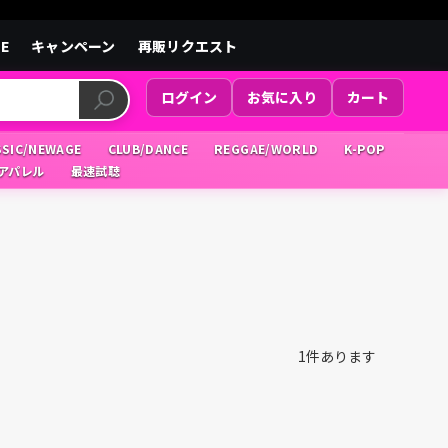
LE
キャンペーン
再販リクエスト
ログイン
お気に入り
カート
SSIC/NEWAGE
CLUB/DANCE
REGGAE/WORLD
K-POP
/アパレル
最速試聴
1
件あります