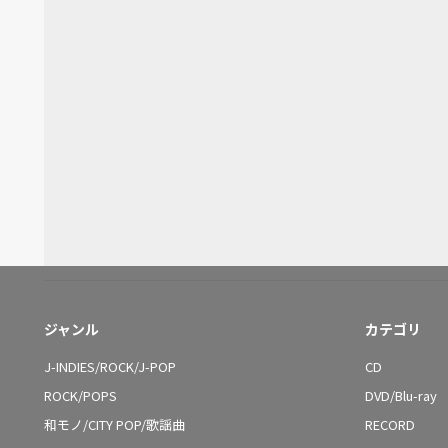
ジャンル
カテゴリ
J-INDIES/ROCK/J-POP
CD
ROCK/POPS
DVD/Blu-ray
和モノ/CITY POP/歌謡曲
RECORD