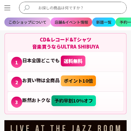
このショップについて
店舗&イベント情報
新譜一覧
予約一
CD&レコード&Tシャツ
音楽買うならULTRA SHIBUYA
日本全国どこでも
送料無料
1
お買い物は全商品
ポイント10倍
2
断然おトクな
予約早割10%オフ
3