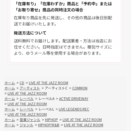
「在庫有り」「在庫わずか」商品と「予約中」または
「お取り寄せ」商品の同時注文の場合
在庫有り商品を先に発送し、その他の商品は後日別配
送でお届けいたします。
発送方法について
送料無料でお届けします。配送業者・方法は当店にお
任せください。日時指定はできません。梱包サイズに
より、ゆうメール等を使用する場合があります。
ホーム
>
CD
>
LIVE AT THE JAZZ ROOM
ホーム
>
アーティスト
>
アーティストC
>
COMMON
>
LIVE AT THE JAZZ ROOM
ホーム
>
レーベル
>
レーベルA
>
ACTIVE DRIVEWAY
>
LIVE AT THE JAZZ ROOM
ホーム
>
レーベル
>
レーベルL
>
LIVE LEGENDS REC
>
LIVE AT THE JAZZ ROOM
ホーム
>
音楽ジャンル
>
HIPHOP
>
LIVE AT THE JAZZ ROOM
ホーム
>
ジャンル
>
HIPHOP/R&B
>
LIVE AT THE JAZZ ROOM