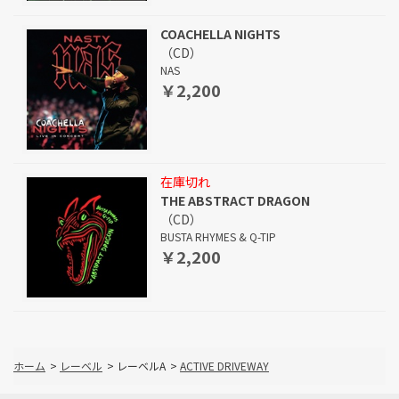
COACHELLA NIGHTS
（CD）
NAS
￥2,200
在庫切れ
THE ABSTRACT DRAGON
（CD）
BUSTA RHYMES & Q-TIP
￥2,200
ホーム
>
レーベル
>
レーベルA
>
ACTIVE DRIVEWAY