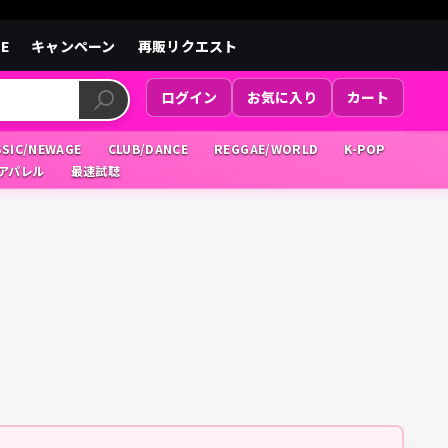
LE
キャンペーン
再販リクエスト
ログイン
お気に入り
カート
SSIC/NEWAGE
CLUB/DANCE
REGGAE/WORLD
K-POP
/アパレル
最速試聴