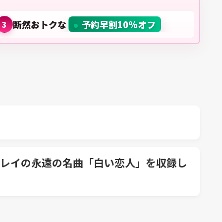
断然おトクな
予約早割10%オフ
3
レイの永遠の名曲「白い恋人」を収録し