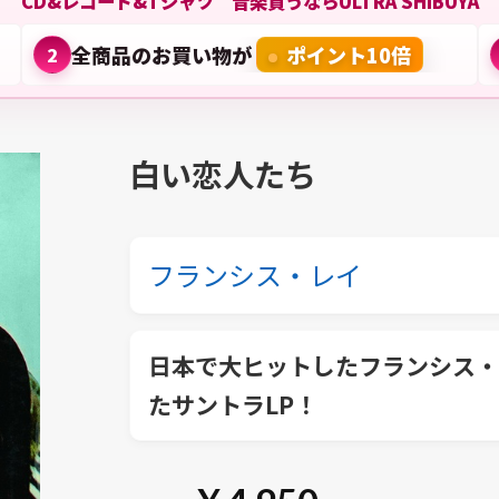
CD&レコード&Tシャツ 音楽買うならULTRA SHIBUYA
全商品のお買い物が
ポイント10倍
2
白い恋人たち
フランシス・レイ
日本で大ヒットしたフランシス・
たサントラLP！