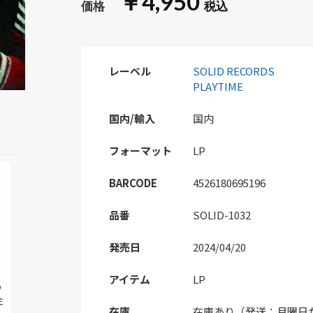
￥4,950
レーベル
SOLID RECORDS
PLAYTIME
国内/輸入
国内
フォーマット
LP
BARCODE
4526180695196
品番
SOLID-1032
発売日
2024/04/20
アイテム
LP
の
注
在庫
在庫あり（発送：月曜日