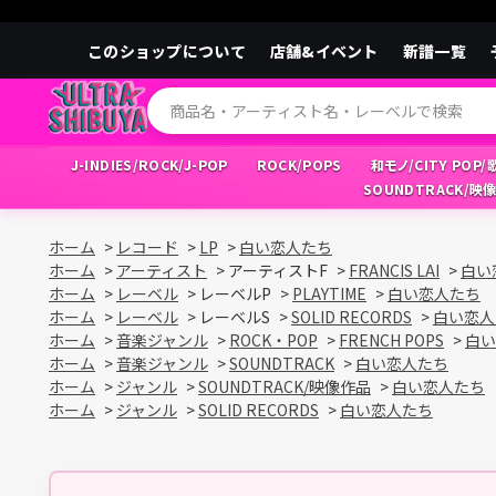
このショップについて
店舗&イベント
新譜一覧
J-INDIES/ROCK/J-POP
ROCK/POPS
和モノ/CITY POP
SOUNDTRACK/映
ホーム
>
レコード
>
LP
>
白い恋人たち
ホーム
>
アーティスト
>
アーティストF
>
FRANCIS LAI
>
白い
ホーム
>
レーベル
>
レーベルP
>
PLAYTIME
>
白い恋人たち
ホーム
>
レーベル
>
レーベルS
>
SOLID RECORDS
>
白い恋人
ホーム
>
音楽ジャンル
>
ROCK・POP
>
FRENCH POPS
>
白い
ホーム
>
音楽ジャンル
>
SOUNDTRACK
>
白い恋人たち
ホーム
>
ジャンル
>
SOUNDTRACK/映像作品
>
白い恋人たち
ホーム
>
ジャンル
>
SOLID RECORDS
>
白い恋人たち