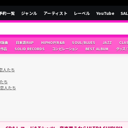
予約一覧
ジャンル
アーティスト
レーベル
YouTube
SA
/歌謡曲
日本語RAP
HIPHOP/R&B
SOUL/BLUES
JAZZ
CLA
像作品
SOLID RECORDS
コンピレーション
BEST ALBUM
グッズ
恋人たち
たち
恋人たち