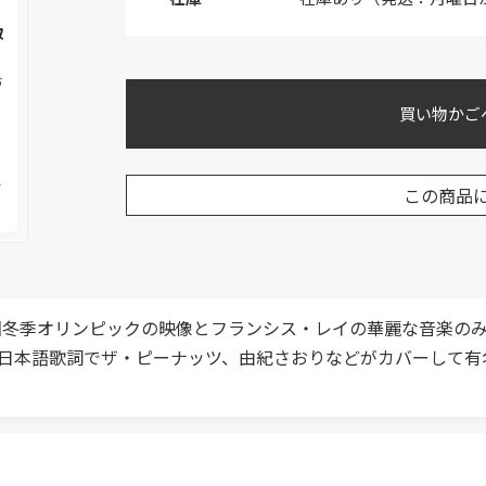
取
お
買い物かご
く
メ
この商品
0回冬季オリンピックの映像とフランシス・レイの華麗な音楽の
日本語歌詞でザ・ピーナッツ、由紀さおりなどがカバーして有