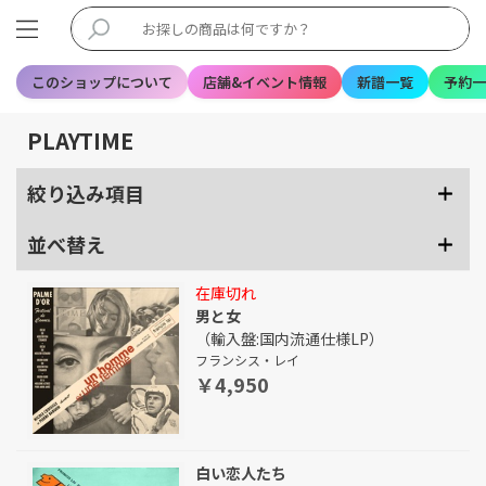
このショップについて
店舗&イベント情報
新譜一覧
予約一
PLAYTIME
絞り込み項目
並べ替え
在庫切れ
男と女
（輸入盤:国内流通仕様LP）
フランシス・レイ
￥4,950
白い恋人たち