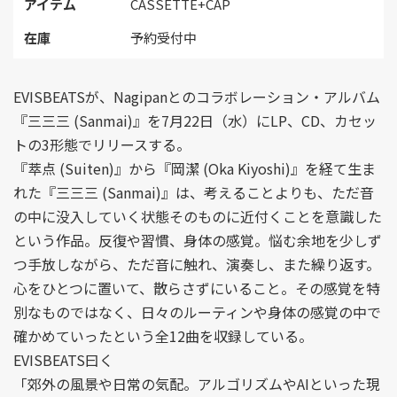
アイテム
CASSETTE+CAP
在庫
予約受付中
EVISBEATSが、Nagipanとのコラボレーション・アルバム
『三三三 (Sanmai)』を7月22日（水）にLP、CD、カセッ
トの3形態でリリースする。
『萃点 (Suiten)』から『岡潔 (Oka Kiyoshi)』を経て生ま
れた『三三三 (Sanmai)』は、考えることよりも、ただ音
の中に没入していく状態そのものに近付くことを意識した
という作品。反復や習慣、身体の感覚。悩む余地を少しず
つ手放しながら、ただ音に触れ、演奏し、また繰り返す。
心をひとつに置いて、散らさずにいること。その感覚を特
別なものではなく、日々のルーティンや身体の感覚の中で
確かめていったという全12曲を収録している。
EVISBEATS曰く
「郊外の風景や日常の気配。アルゴリズムやAIといった現