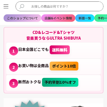
このショップについて
店舗&イベント情報
新譜一覧
予約一
CD&レコード&Tシャツ
音楽買うならULTRA SHIBUYA
日本全国どこでも
送料無料
1
お買い物は全商品
ポイント10倍
2
断然おトクな
予約早割10%オフ
3