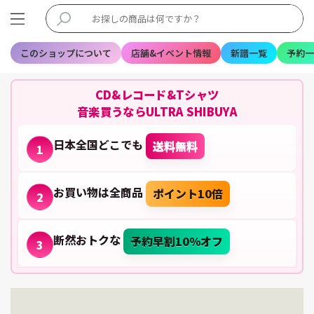
このショップについて
店舗&イベント情報
新譜一覧
予約一
CD&レコード&Tシャツ
音楽買うならULTRA SHIBUYA
日本全国どこでも
送料無料
1
お買い物は全商品
ポイント10倍
2
断然おトクな
予約早割10%オフ
3