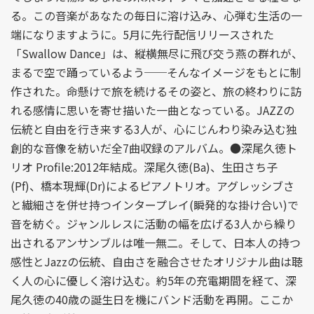
る。この音楽があなたの毎日に溶け込み、心弾む生活の一
端になりますように。5月に先行配信リリースされた
「Swallow Dance」は、縦横無尽に飛び交う燕の群れが、
まるで空で踊っているよう──そんなイメージをもとに制
作された。命懸けで旅を続けるその姿と、旅の終わりに訪
れる感情に思いを寄せ描いた一曲となっている。JAZZの
伝統と自由を行き来する3人が、心にじんわり染み込む独
創的な音像を紡いだ全7曲収録のアルバム。●深尾久徳ト
リオ Profile:2012年結成。深尾久徳(Ba)、生田さち子
(Pf)、橋本現輝(Dr)によるピアノトリオ。アグレッシブさ
と繊細さを併せ持つインタープレイ(瞬発的な掛け合い)で
音を紡ぐ。ジャンルレスに活動の幅を広げる3人から繰り
出されるアンサンブルは唯一無二。そして、日本人の持つ
感性とJazzの伝統、自由さを融合させたオリジナル曲は聴
く人の心に優しく溶け込む。約5年の充電期間を経て、深
尾久徳の40歳の誕生日を機にバンド活動を再開。ここか