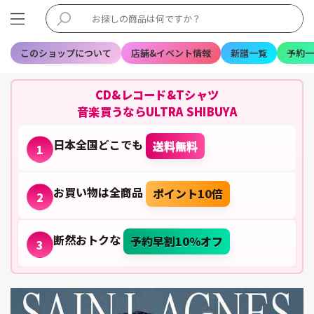
このショップについて
店舗&イベント情報
新譜一覧
予約一
CD&レコード&Tシャツ
音楽買うならULTRA SHIBUYA
日本全国どこでも
送料無料
1
お買い物は全商品
ポイント10倍
2
断然おトクな
予約早割10%オフ
3