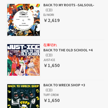
BACK TO MY ROOTS -SALSOUL-
（CD）
DJ NORI
￥2,619
在庫切れ
BACK TO THE OLD SCHOOL +4
（CD）
JUST-ICE
￥1,650
BACK TO WRECK SHOP +3
（CD）
TUFF CREW
￥1,650