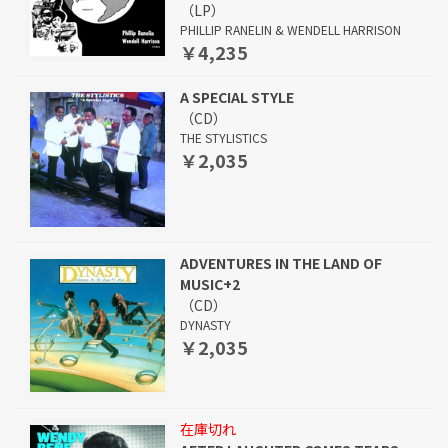
（LP）
PHILLIP RANELIN & WENDELL HARRISON
￥4,235
A SPECIAL STYLE
（CD）
THE STYLISTICS
￥2,035
ADVENTURES IN THE LAND OF
MUSIC+2
（CD）
DYNASTY
￥2,035
在庫切れ