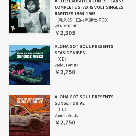
AFTER LAUGHTER COMES TEARS :
COMPLETE STAX & VOLT SINGLES +
RARITIES 1964-1965
（輸入盤：国内流通仕様CD）
WENDY RENE
￥2,305
ALOHA GOT SOUL PRESENTS
SEASIDE VIBES
（CD）
Various Artists
￥2,750
ALOHA GOT SOUL PRESENTS
SUNSET DRIVE
（CD）
Various Artists
￥2,750