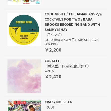
COOL NIGHT / THE JAMAICANS c/w
COCKTAILS FOR TWO / BABA
BROOKS RECORDING BAND WITH
SAMMY ISMAY
（7インチ）
DJ HOLIDAY A.K.A 今里 FROM STRUGGLE
FOR PRIDE
￥2,200
CORACLE
（輸入盤：国内流通仕様CD）
WALLS
￥2,420
CRAZY NOISE +4
（CD）