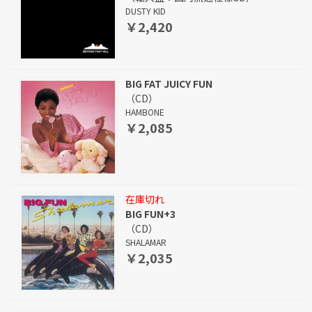
DUSTY KID
￥2,420
BIG FAT JUICY FUN
（CD）
HAMBONE
￥2,085
在庫切れ
BIG FUN+3
（CD）
SHALAMAR
￥2,035