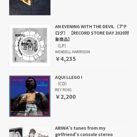
AN EVENING WITH THE DEVIL（アナ
ログ） 【RECORD STORE DAY 2020対
象商品】
（LP）
WENDELL HARRISON
￥4,235
AQUI LLEGO !
（CD）
REY ROIG
￥2,200
ARIWA's tunes from my
girlfriend's console stereo