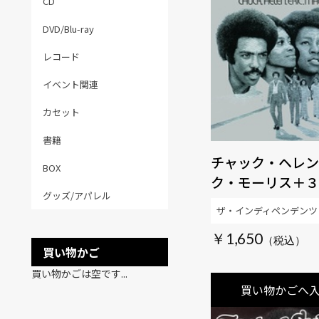
CD
DVD/Blu-ray
レコード
イベント関連
カセット
書籍
チャック・ヘレン
BOX
ク・モーリス＋３
グッズ/アパレル
解説、歌詞付) 
ザ・インディペンデンツ
盤】 【SOUL百
￥1,650
MUSIC】
買い物かご
買い物かごは空です...
買い物かごへ