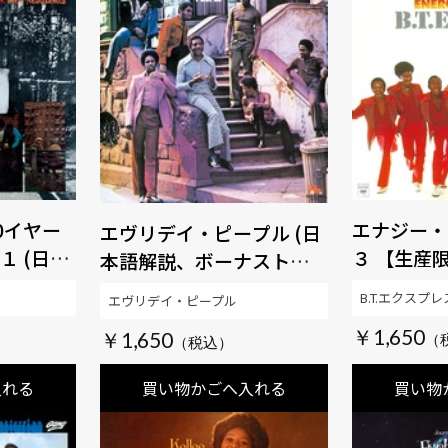
-30イヤー
エナジー・
エヴリデイ・ピープル (日
１ (日本
３ 【生産
本語解説、ボーナストラッ
 【生産限
【SOUL百
ク付き、最新リマスタリン
B.T.エクスプレ
エヴリデイ・ピープル
百発百中
グ) 【生産限定盤】
￥1,650
￥1,650
【SOUL百発百中MUSIC】
入れる
買い物かごへ入れる
買い物