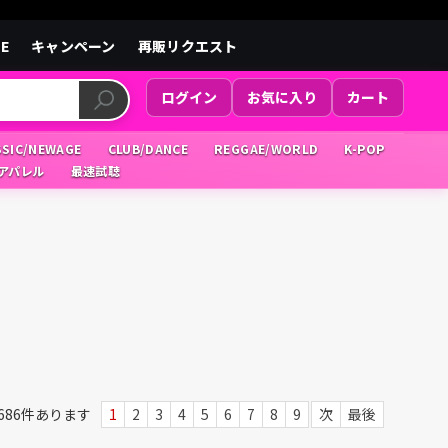
LE
キャンペーン
再販リクエスト
ログイン
お気に入り
カート
SSIC/NEWAGE
CLUB/DANCE
REGGAE/WORLD
K-POP
/アパレル
最速試聴
686
件あります
1
2
3
4
5
6
7
8
9
次
最後