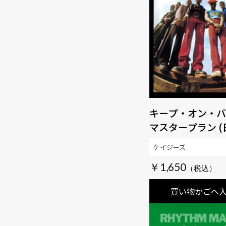
キープ・オン・バ
マスタープラン 
説、ボーナストラ
ケイジーズ
き、最新リマスタ
￥1,650
【生産限定盤】 【
発百中MUSIC】
買い物かごへ