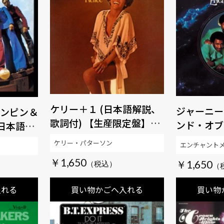
ケリー＋１ (日本語解説、
ジャーニー
ンピン＆
歌詞付) 【生産限定盤】
ンド・オブ
(日本語解
【SOUL百発百中MUSIC】
定盤】 【S
ック付
ケリー・パターソン
エンチャント
MUSIC】
リング)
￥1,650
￥1,650
SOUL百
入れる
買い物かごへ入れる
買い物