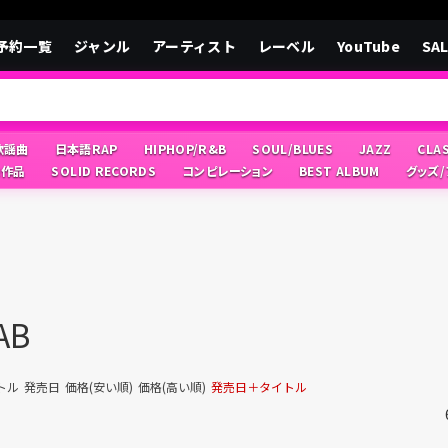
予約一覧
ジャンル
アーティスト
レーベル
YouTube
SA
/歌謡曲
日本語RAP
HIPHOP/R&B
SOUL/BLUES
JAZZ
CLA
像作品
SOLID RECORDS
コンピレーション
BEST ALBUM
グッズ
AB
トル
発売日
価格(安い順)
価格(高い順)
発売日＋タイトル