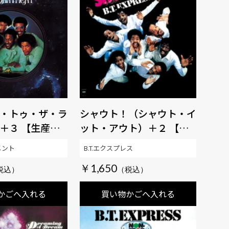
・トゥ・ザ・ラ
シャウト！（シャウト・イ
＋３ 【生産限
ット・アウト）＋２ 【生
OUL百発百中
産限定盤】 【SOUL百発百
メント
B.T.エクスプレス
中MUSIC】
￥1,650
かごへ入れる
買い物かごへ入れる