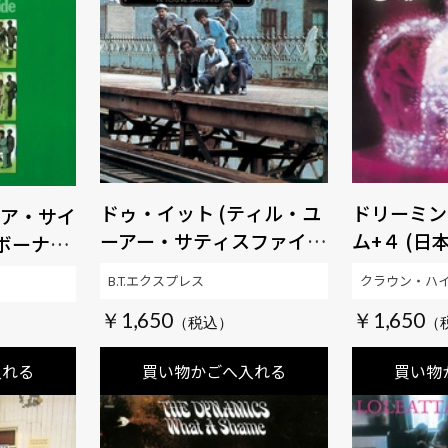
ドゥ・イット (ティル・ユ
ドリーミン
ア・サイ
ーアー・サティスファイ
ム+４ (
、ボーナス
ド)＋２ 【生産限定盤】
ナストラッ
新リマス
B.T.エクスプレス
クラウン・ハ
【SOUL百発百中MUSIC】
マスタリン
産限定盤】
￥1,650
￥1,650
盤】 【SO
USIC】
MUSIC】
入れる
買い物かごへ入れる
買い物