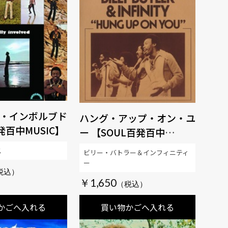
・インボルブド
ハング・アップ・オン・ユ
発百中MUSIC】
ー 【SOUL百発百中
MUSIC】
ス
ビリー・バトラー＆インフィニティ
ー
￥1,650
かごへ入れる
買い物かごへ入れる