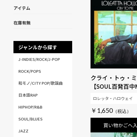
アイテム
在庫有無
ジャンルから探す
J-INDIES/ROCK/J-POP
ROCK/POPS
クライ・トゥ・ミ
和モノ/CITY POP/歌謡曲
【SOUL百発百中M
日本語RAP
ロレッタ・ハロウェイ
HIPHOP/R&B
￥1,650
SOUL/BLUES
買い物かごへ
JAZZ