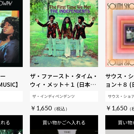
ー
ザ・ファースト・タイム・
サウス・シ
USIC】
ウィ・メット＋１ (日本語
ョン＋８ 
解説、歌詞付) 【生産限定
詞付) 【
ザ・インディペンデンツ
サウス・ショ
盤】 【SOUL百発百中
【SOUL百
￥1,650
￥1,650
MUSIC】
入れる
買い物かごへ入れる
買い物