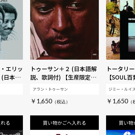
・エリッ
トゥーサン＋２ (日本語解
トータリー
 (日本語
説、歌詞付) 【生産限定
【SOUL百
【生産限定
盤】 【SOUL百発百中
アラン・トゥーサン
ジミー・ルイ
発百中
MUSIC】
￥1,650
￥1,650
入れる
買い物かごへ入れる
買い物