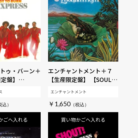
トゥ・バーン＋
エンチャントメント＋７
限定盤】
【生産限定盤】 【SOUL百
発百中MUSIC】
発百中MUSIC】
ス
エンチャントメント
￥1,650
かごへ入れる
買い物かごへ入れる