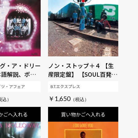
グ・ア・ドリー
ノン・ストップ＋４ 【生
日本語解説、ボー
産限定盤】 【SOUL百発百
ク付き、最新リ
中MUSIC】
イツ・アフェア
B.T.エクスプレス
グ) 【生産限定
￥1,650
UL百発百中
かごへ入れる
買い物かごへ入れる