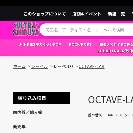
このショップについて
店舗&イベント
新譜一覧
J-INDIES/ROCK/J-POP
ROCK/POPS
和モノ/CITY POP
SOUNDTRACK/映
ホーム
>
レーベル
>
レーベルO
>
OCTAVE-LAB
OCTAVE-L
絞り込み項目
国内盤／輸入盤
並べ替え：
BARCODE
タイ
発売年