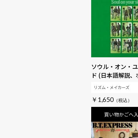
ソウル・オン・ユ
ド (日本語解説
トラック付き、最
リズム・メイカーズ
タリング) 【生
￥1,650
【SOUL百発百中M
買い物かごへ