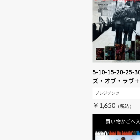
5-10-15-20-25
ズ・オブ・ラヴ＋
語解説、歌詞付)
プレジデンツ
定盤】 【SOUL
￥1,650
MUSIC】
買い物かごへ