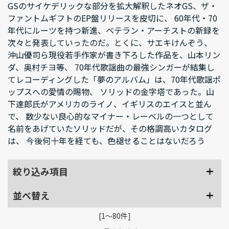
GSのサイケデリックな部分を拡大解釈したネオGS、ザ・
ファントムギフトのEP盤リリースを皮切に、 60年代・70
年代にルーツを持つ新進、ベテラン・アーチストの新録を
次々と発表していったのだ。とくに、サエキけんぞう、
沖山優司ら現役若手作家が書き下ろした作品を、山本リン
ダ、奥村チヨ等、 70年代歌謡曲の最強シンガーが結集し
てレコーディングした「夢のアルバム」は、70年代歌謡ポ
ップスへの愛情の賜物、 ソリッドの金字塔であった。山
下達郎氏がアメリカのライノ、イギリスのエイスと並ん
で、 数少ない良心的なマイナー・レーベルの一つとして
名前をあげていたソリッドだが、その格調高いカタログ
は、 今後何十年を経ても、色褪せることはないだろう
絞り込み項目
並べ替え
[1～80件]