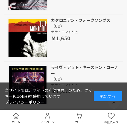
カタロニアン・フォークソングス
（CD）
テテ・モントリュー
￥1,650
ライヴ・アット・キーストン・コーナ
ー
（CD）
テテ・モントリュー
￥1,650
当サイトでは、サイトの利便性向上のため、クッ
キー(Cookie)を使用しています
承諾する
プライバシーポリシー
ドゥーイン・イット・アゲイン
（CD）
ホーム
マイページ
カート
お気に入り
デイヴ・リーヴマン