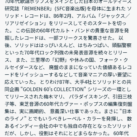
70年代歌謡ポップスをメインとした日本のオールディーズ
研究誌「REMENBER」(SFC音楽出版)を母体に生まれた ソ
リッド・レコードは、86年2月、アルバム「ジャックス／
リアリゼイション」をリリースしてそのスタートを切っ
た。 この伝説の60年代カルト・バンドの貴重な音源を発
掘したレコードは、一部フリークスを驚喜させた。 以
後、ソリッドははっぴいえんど、はちみつぱい、頭脳警察
といった70年代ロック列強の未発表音源を続々とリリー
ス、 また、三里塚の「幻野」や休みの国、フォーク・ク
ルセイダースなど、 廃盤のままになっていた価値あるレコ
ードをリイッシューするなどして音楽マニアの厚い要望に
応えていった。 とりわけ87年、大手4社とソリッドとの共
同企画 "GOLDEN 60's COLLECTION" シリーズの一環とし
てリリースされた梅木マリ、 パラダイスキング、引田三枝
子等、東芝音源の60年代カヴァー・ポップスの編集復刻盤
集は、実に画期的、 意義深い仕事であった。まさに "日本
のライノ" とでもいうべきレーベル・カラーを発揮し、 数
あるインディー会社の中でも独自の存在となったソリッド
だが、しかし、役割はそれにとどまらなかった。 60年代