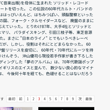
SFC音楽出版)を母体に生まれた ソリッド・レコード
ートを切った。 この伝説の60年代カルト・バンドの
ドははっぴいえんど、はちみつぱい、頭脳警察といった
の国、フォーク・クルセイダースなど、 廃盤のままに
えていった。 とりわけ87年、大手4社とソリッドと
された梅木マリ、 パラダイスキング、引田三枝子等、東芝音源
。まさに "日本のライノ" とでもいうべきレーベ
が、しかし、役割はそれにとどまらなかった。 60
盤リリースを皮切に、 60年代・70年代にルーツを持
キけんぞう、 沖山優司ら現役若手作家が書き下ろした
ディングした「夢のアルバム」は、70年代歌謡ポップ
イギリスのエイスと並んで、 数少ない良心的なマイナ
、 今後何十年を経ても、色褪せることはないだろう
ます
最初
前
1
2
3
4
5
6
7
8
9
次
最後