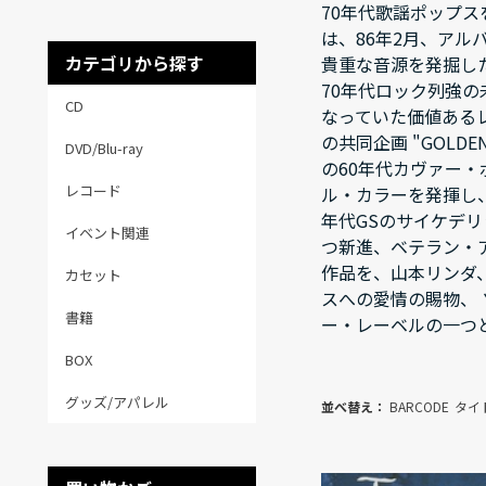
70年代歌謡ポップス
は、86年2月、ア
カテゴリから探す
貴重な音源を発掘し
70年代ロック列強
CD
なっていた価値ある
の共同企画 "GOLD
DVD/Blu-ray
の60年代カヴァー・
レコード
ル・カラーを発揮し
年代GSのサイケデリ
イベント関連
つ新進、ベテラン・
作品を、山本リンダ
カセット
スへの愛情の賜物、
書籍
ー・レーベルの一つ
BOX
グッズ/アパレル
並べ替え：
BARCODE
タイ