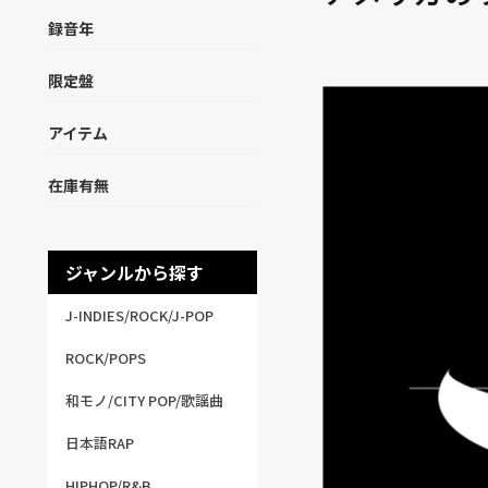
録音年
限定盤
アイテム
在庫有無
ジャンルから探す
J-INDIES/ROCK/J-POP
ROCK/POPS
和モノ/CITY POP/歌謡曲
日本語RAP
HIPHOP/R&B