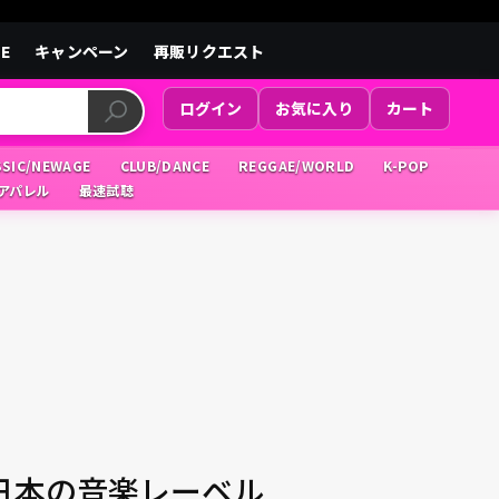
LE
キャンペーン
再販リクエスト
ログイン
お気に入り
カート
SSIC/NEWAGE
CLUB/DANCE
REGGAE/WORLD
K-POP
/アパレル
最速試聴
日本の音楽レーベル