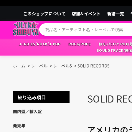
このショップについて
店舗&イベント
新譜一覧
J-INDIES/ROCK/J-POP
ROCK/POPS
和モノ/CITY POP
SOUNDTRACK/映
ホーム
>
レーベル
>
レーベルS
>
SOLID RECORDS
SOLID RE
絞り込み項目
国内盤／輸入盤
発売年
アメリカの