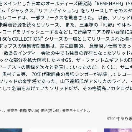
をメインとした日本のオールディーズ研究誌「REMENBER」(
ルバム「ジャックス／リアリゼイション」をリリースしてそのスタ
たレコードは、一部フリークスを驚喜させた。 以後、ソリッ
の未発表音源を続々とリリース、 また、三里塚の「幻野」や休み
レコードをリイッシューするなどして音楽マニアの厚い要望に応
EN 60's COLLECTION" シリーズの一環としてリリース
ポップスの編集復刻盤集は、実に画期的、 意義深い仕事であった
、 数あるインディー会社の中でも独自の存在となったソリッドだ
ックな部分を拡大解釈したネオGS、ザ・ファントムギフトのEP
アーチストの新録を次々と発表していったのだ。とくに、サエ
、奥村チヨ等、 70年代歌謡曲の最強シンガーが結集してレコー
 ソリッドの金字塔であった。山下達郎氏がアメリカのライノ、
として名前をあげていたソリッドだが、その格調高いカタログは
トル
発売日
価格(安い順)
価格(高い順)
発売日＋タイトル
4291
件あり