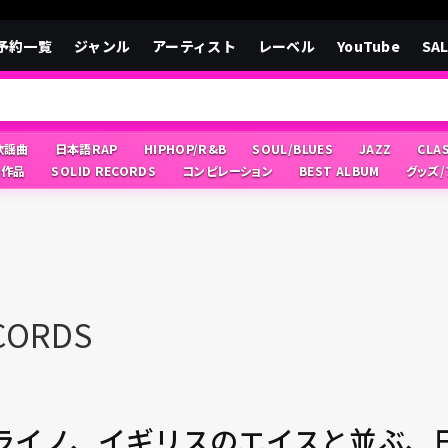
予約一覧
ジャンル
アーティスト
レーベル
YouTube
SA
/歌謡曲
日本語RAP
HIPHOP/R&B
SOUL/BLUES
JAZZ
CLA
像作品
SOLID RECORDS
コンピレーション
BEST ALBUM
グッズ
CORDS
ライノ、イギリスのエイスと並ぶ、