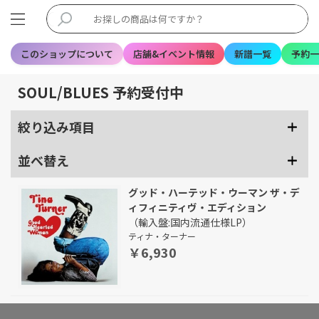
このショップについて
店舗&イベント情報
新譜一覧
予約一
SOUL/BLUES 予約受付中
絞り込み項目
並べ替え
グッド・ハーテッド・ウーマン ザ・デ
ィフィニティヴ・エディション
（輸入盤:国内流通仕様LP）
ティナ・ターナー
￥6,930