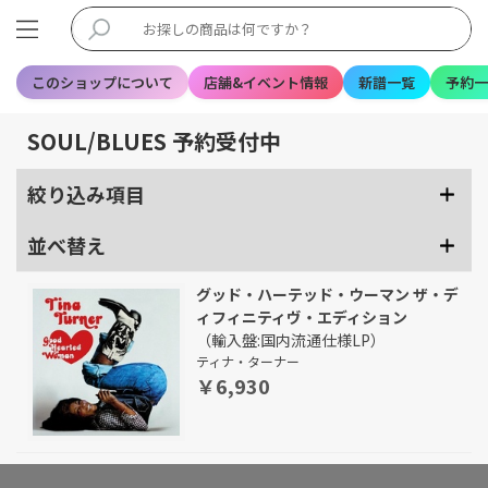
このショップについて
店舗&イベント情報
新譜一覧
予約一
SOUL/BLUES 予約受付中
絞り込み項目
並べ替え
グッド・ハーテッド・ウーマン ザ・デ
ィフィニティヴ・エディション
（輸入盤:国内流通仕様LP）
ティナ・ターナー
￥6,930