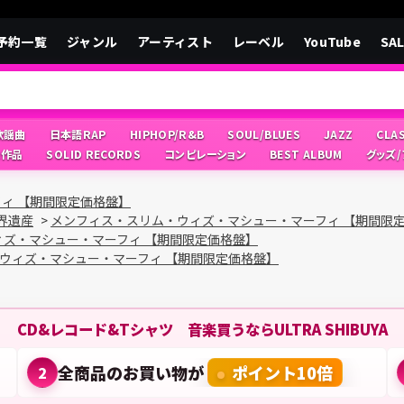
予約一覧
ジャンル
アーティスト
レーベル
YouTube
SA
/歌謡曲
日本語RAP
HIPHOP/R&B
SOUL/BLUES
JAZZ
CLA
像作品
SOLID RECORDS
コンピレーション
BEST ALBUM
グッズ
ィ 【期間限定価格盤】
界遺産
>
メンフィス・スリム・ウィズ・マシュー・マーフィ 【期間限
ズ・マシュー・マーフィ 【期間限定価格盤】
ウィズ・マシュー・マーフィ 【期間限定価格盤】
CD&レコード&Tシャツ 音楽買うならULTRA SHIBUYA
全商品のお買い物が
ポイント10倍
2