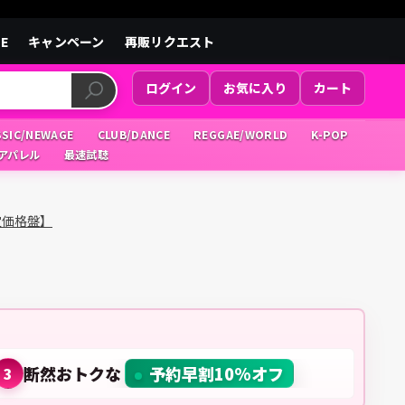
LE
キャンペーン
再販リクエスト
ログイン
お気に入り
カート
SSIC/NEWAGE
CLUB/DANCE
REGGAE/WORLD
K-POP
/アパレル
最速試聴
定価格盤】
断然おトクな
予約早割10%オフ
3