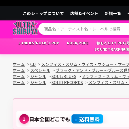
このショップについて
店舗&イベント
新譜一覧
J-INDIES/ROCK/J-POP
ROCK/POPS
和モノ/CITY POP
SOUNDTRACK/映
ホーム
>
CD
>
メンフィス・スリム・ウィズ・マシュー・マーフ
ホーム
>
スペシャル
>
ブラック・アンド・ブルー～ブルース世
ホーム
>
ジャンル
>
SOUL/BLUES
>
メンフィス・スリム・ウィ
ホーム
>
ジャンル
>
SOLID RECORDS
>
メンフィス・スリム・
日本全国どこでも
送料無料
1