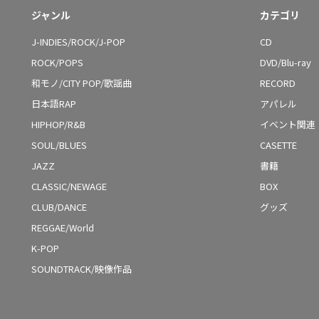
ジャンル
カテゴリ
J-INDIES/ROCK/J-POP
CD
ROCK/POPS
DVD/Blu-ray
和モノ/CITY POP/歌謡曲
RECORD
日本語RAP
アパレル
HIPHOP/R&B
イベント関連
SOUL/BLUES
CASETTE
JAZZ
書籍
CLASSIC/NEWAGE
BOX
CLUB/DANCE
グッズ
REGGAE/World
K-POP
SOUNDTRACK/映像作品