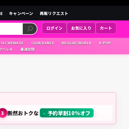
LE
キャンペーン
再販リクエスト
ログイン
お気に入り
カート
SSIC/NEWAGE
CLUB/DANCE
REGGAE/WORLD
K-POP
/アパレル
最速試聴
断然おトクな
予約早割10%オフ
3