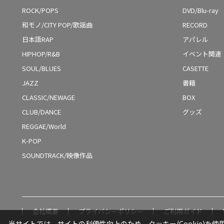
ROCK/POPS
DVD/Blu-ray
和モノ/CITY POP/歌謡曲
RECORD
日本語RAP
アパレル
HIPHOP/R&B
イベント関連
SOUL/BLUES
CASETTE
JAZZ
書籍
CLASSIC/NEWAGE
BOX
CLUB/DANCE
グッズ
REGGAE/World
K-POP
SOUNDTRACK/映像作品
会社概要
プライバシーポリシー
ご利用ガイド
当サイトでは、サイトの利便性向上のため、クッキー(Cookie)を使