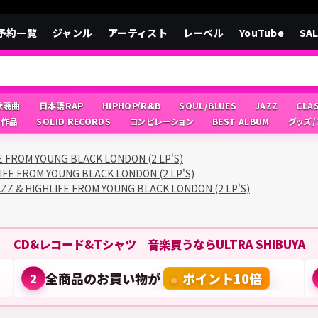
予約一覧
ジャンル
アーティスト
レーベル
YouTube
SA
/歌謡曲
日本語RAP
HIPHOP/R&B
SOUL/BLUES
JAZZ
CLA
像作品
SOLID RECORDS
コンピレーション
BEST ALBUM
グッズ
E FROM YOUNG BLACK LONDON (2 LP'S)
IFE FROM YOUNG BLACK LONDON (2 LP'S)
ZZ & HIGHLIFE FROM YOUNG BLACK LONDON (2 LP'S)
CD&レコード&Tシャツ 音楽買うならULTRA SHIBUYA
全商品のお買い物が
ポイント10倍
2