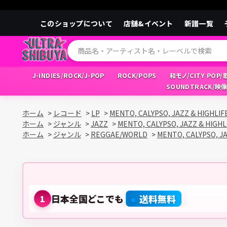
このショップについて
店舗&イベント
新譜一覧
J-INDIES/ROCK/J-POP
ROCK/POPS
和モノ/CITY POP
SOUNDTRACK/映
ホーム
>
レコード
>
LP
>
MENTO, CALYPSO, JAZZ & HIGHLIF
ホーム
>
ジャンル
>
JAZZ
>
MENTO, CALYPSO, JAZZ & HIGHL
ホーム
>
ジャンル
>
REGGAE/WORLD
>
MENTO, CALYPSO, JA
日本全国どこでも
送料無料
1