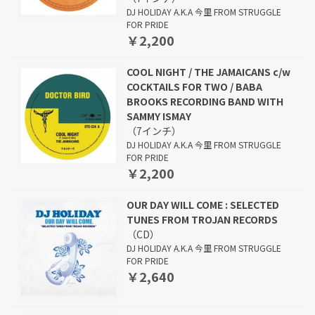
DJ HOLIDAY A.K.A 今里 FROM STRUGGLE
FOR PRIDE
￥2,200
COOL NIGHT / THE JAMAICANS c/w
COCKTAILS FOR TWO / BABA
BROOKS RECORDING BAND WITH
SAMMY ISMAY
（7インチ）
DJ HOLIDAY A.K.A 今里 FROM STRUGGLE
FOR PRIDE
￥2,200
OUR DAY WILL COME : SELECTED
TUNES FROM TROJAN RECORDS
（CD）
DJ HOLIDAY A.K.A 今里 FROM STRUGGLE
FOR PRIDE
￥2,640