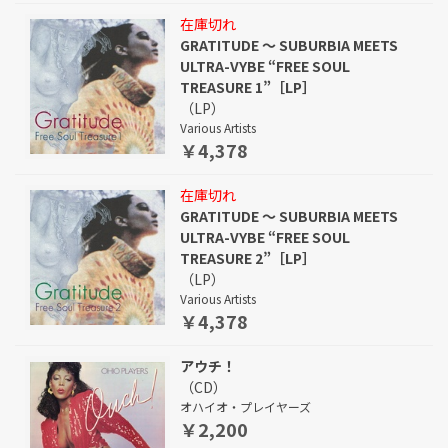
在庫切れ
GRATITUDE ～ SUBURBIA MEETS
ULTRA-VYBE “FREE SOUL
TREASURE 1”［LP］
（LP）
Various Artists
￥4,378
在庫切れ
GRATITUDE ～ SUBURBIA MEETS
ULTRA-VYBE “FREE SOUL
TREASURE 2”［LP］
（LP）
Various Artists
￥4,378
アウチ！
（CD）
オハイオ・プレイヤーズ
￥2,200