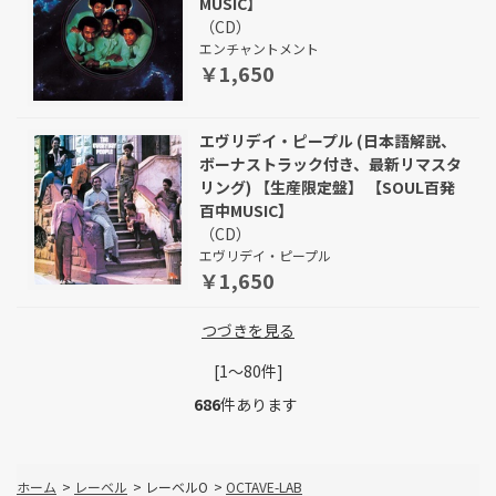
MUSIC】
（CD）
エンチャントメント
￥1,650
エヴリデイ・ピープル (日本語解説、
ボーナストラック付き、最新リマスタ
リング) 【生産限定盤】 【SOUL百発
百中MUSIC】
（CD）
エヴリデイ・ピープル
￥1,650
つづきを見る
[1～80件]
686
件あります
ホーム
>
レーベル
>
レーベルO
>
OCTAVE-LAB