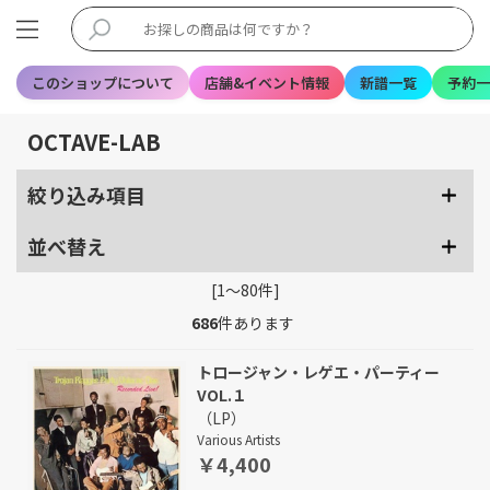
このショップについて
店舗&イベント情報
新譜一覧
予約一
OCTAVE-LAB
絞り込み項目
並べ替え
[1～80件]
686
件あります
トロージャン・レゲエ・パーティー
VOL.１
（LP）
Various Artists
￥4,400