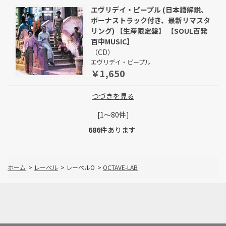
エヴリデイ・ピープル (日本語解説、
ボーナストラック付き、最新リマスタ
リング) 【生産限定盤】 【SOUL百発
百中MUSIC】
（CD）
エヴリデイ・ピープル
￥1,650
つづきを見る
[1～80件]
686
件あります
ホーム
>
レーベル
>
レーベルO
>
OCTAVE-LAB