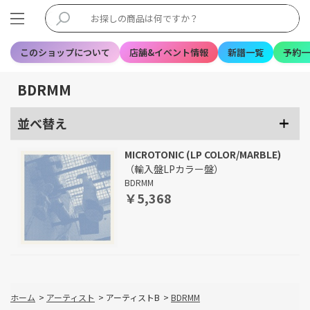
このショップについて
店舗&イベント情報
新譜一覧
予約一
BDRMM
並べ替え
MICROTONIC (LP COLOR/MARBLE)
（輸入盤LPカラー盤）
BDRMM
￥5,368
ホーム
>
アーティスト
>
アーティストB
>
BDRMM