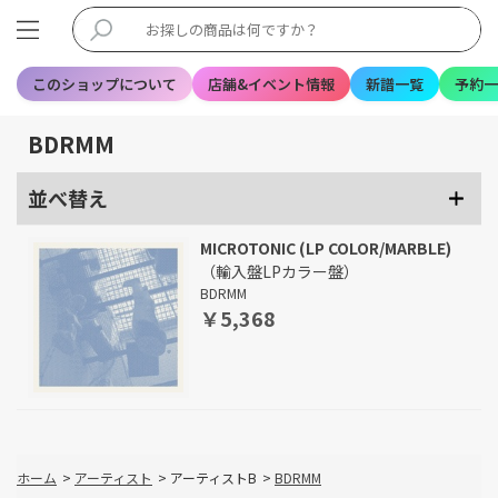
このショップについて
店舗&イベント情報
新譜一覧
予約一
BDRMM
並べ替え
MICROTONIC (LP COLOR/MARBLE)
（輸入盤LPカラー盤）
BDRMM
￥5,368
ホーム
>
アーティスト
>
アーティストB
>
BDRMM