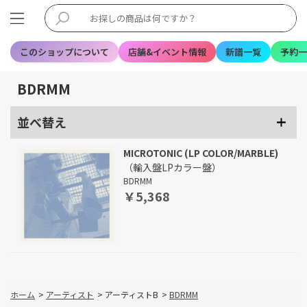
このショップについて
店舗&イベント情報
新譜一覧
予約一
BDRMM
並べ替え
MICROTONIC (LP COLOR/MARBLE)
（輸入盤LPカラー盤）
BDRMM
￥5,368
ホーム
>
アーティスト
>
アーティストB
>
BDRMM