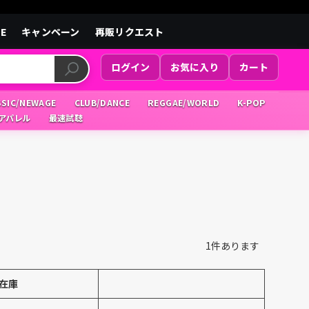
LE
キャンペーン
再販リクエスト
ログイン
お気に入り
カート
SSIC/NEWAGE
CLUB/DANCE
REGGAE/WORLD
K-POP
/アパレル
最速試聴
1
件あります
在庫