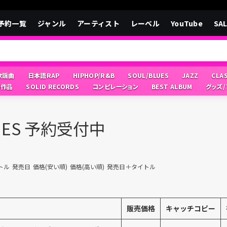
予約一覧
ジャンル
アーティスト
レーベル
YouTube
SA
/歌謡曲
日本語RAP
HIPHOP/R&B
SOUL/BLUES
JAZZ
CLA
像作品
SOLID RECORDS
コンピレーション
BEST ALBUM
グッズ
LUES 予約受付中
トル
発売日
価格(安い順)
価格(高い順)
発売日＋タイトル
販売価格
キャッチコピー