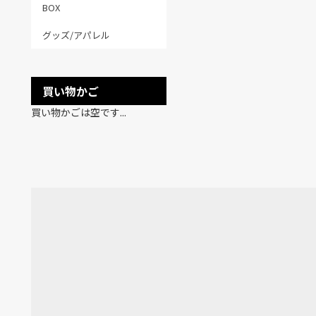
BOX
グッズ/アパレル
買い物かご
買い物かごは空です...