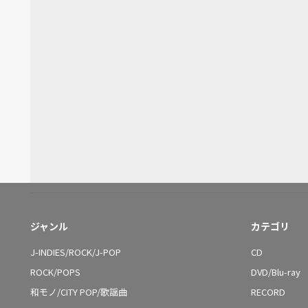
ジャンル
カテゴリ
J-INDIES/ROCK/J-POP
CD
ROCK/POPS
DVD/Blu-ray
和モノ/CITY POP/歌謡曲
RECORD