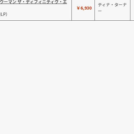
ウーマン ザ・ディフィニティヴ・エ
ティナ・ターナ
￥6,930
ー
LP）