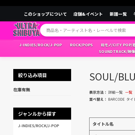
このショップについて
店舗&イベント
新譜一覧
J-INDIES/ROCK/J-POP
ROCK/POPS
和モノ/CITY POP
SOUNDTRACK/映
SOUL/B
絞り込み項目
在庫有無
表示方法：
詳細一覧
一覧
並べ替え：
BARCODE
タイ
ジャンルから探す
タイトル名
J-INDIES/ROCK/J-POP